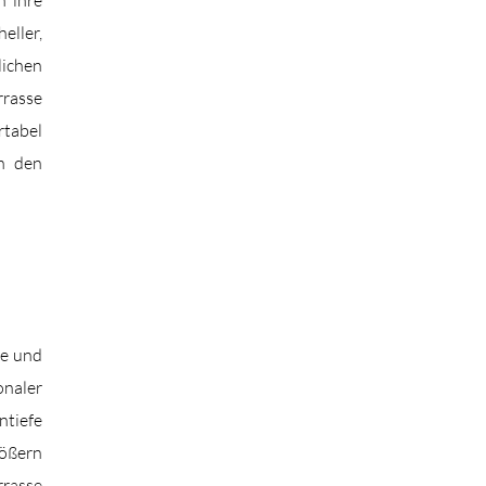
h ihre
eller,
lichen
rrasse
rtabel
in den
te und
naler
ntiefe
rößern
rrasse