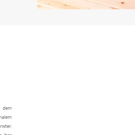
t dem
malem
ster,