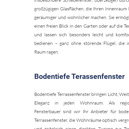
insbesondere Schiebefenster, überzeugen durc
großzügigen Glasflächen, die Ihren Innenraum h
geräumiger und wohnlicher machen. Sie ermög
einen freien Blick in den Garten oder auf die Te
und lassen sich besonders leicht und komfo
bedienen – ganz ohne störende Flügel, die 
Raum ragen.
Bodentiefe Terassenfenster
Bodentiefe Terrassenfenster bringen Licht, Wei
Eleganz in jeden Wohnraum. Als regio
Fensterbauer sind wir Ihr Anbieter für bode
Terrassenfenster, die Wohnräume optisch verg
und zeitgleich einen direkten Zugang zur Te