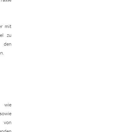
er mit
el zu
u den
n.
n wie
owie
– von
renden