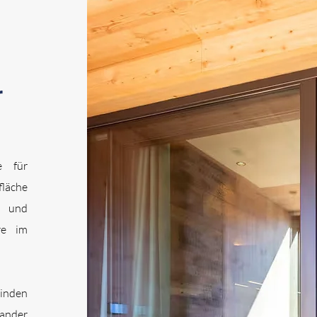
r
e für
läche
l und
re im
inden
ander