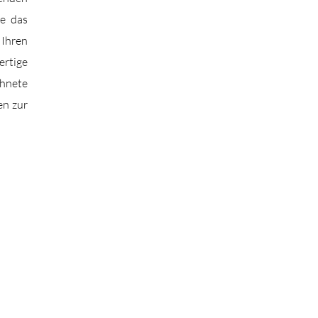
ie das
Ihren
rtige
chnete
en zur