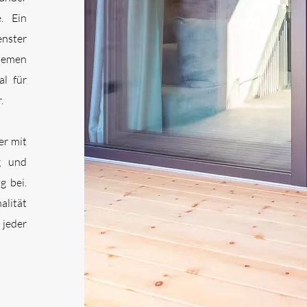
. Ein
enster
uemen
l für
.
er mit
g und
g bei.
alität
jeder